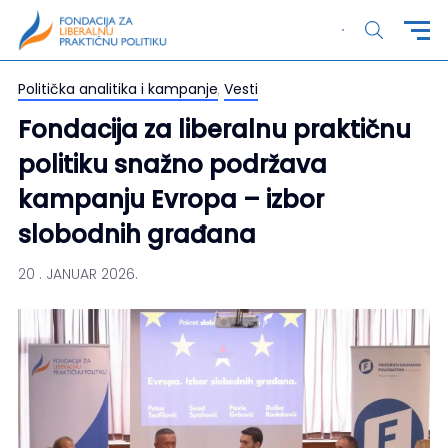
Politička analitika i kampanje
,
Vesti
Fondacija za liberalnu praktičnu
politiku snažno podržava
kampanju Evropa – izbor
slobodnih građana
20 . JANUAR 2026.