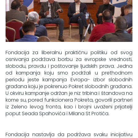
Fondacija za liberalnu praktičnu politiku od svog
osnivanja podržava borbu za evropske vrednosti,
slobodu, pravdu i poštovanje ljudskih prava. Jedna
od kampanja koju smo podržali u prethodnom
periodu jeste kampanja Evropa- izbor slobodnih
građana koju je pokrenuo Pokret slobodnih građana.
U okviru kampanje održan je niz tribina i štandova na
kome su, pored funkcionera Pokreta, govorili partneri
iz Zeleno levog fronta, kao i brojni uvaženi prijatelji
poput Seada Spahovića i Milana St Protića.
Fondacija nastavlja da podržava svaku inicijativu